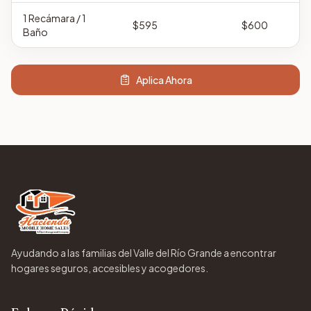
1
Recámara
/ 1
$595
$600
Baño
Aplica Ahora
Ayudando a las familias del Valle del Río Grande a encontrar
hogares seguros, accesibles y acogedores.