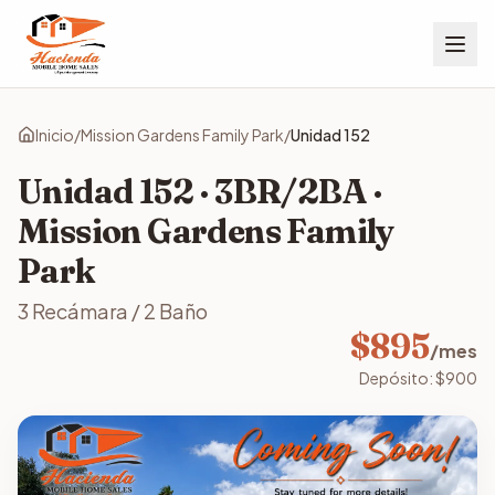
Inicio
/
Mission Gardens Family Park
/
Unidad
152
Unidad
152
·
3
BR/
2
BA ·
Mission Gardens Family
Park
3
Recámara
/
2
Baño
$
895
/mes
Depósito:
$
900