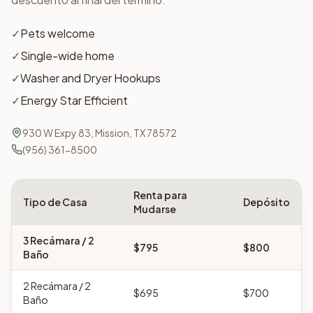
✓
Pets welcome
✓
Single-wide home
✓
Washer and Dryer Hookups
✓
Energy Star Efficient
930 W Expy 83, Mission, TX 78572
(956) 361-8500
Renta para
Tipo de Casa
Depósito
Mudarse
3
Recámara
/ 2
$795
$800
Baño
2
Recámara
/ 2
$695
$700
Baño