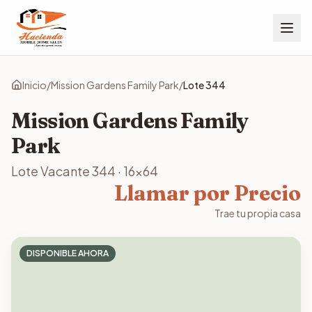
Inicio
/
Mission Gardens Family Park
/
Lote
344
Mission Gardens Family
Park
Lote Vacante
344
·
16x64
Llamar por Precio
Trae tu propia casa
DISPONIBLE AHORA