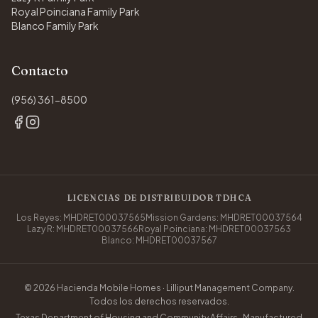
Royal Poinciana Family Park
Blanco Family Park
Contacto
(956) 361-8500
LICENCIAS DE DISTRIBUIDOR TDHCA
Los Reyes: MHDRET00037565
Mission Gardens: MHDRET00037564
Lazy R: MHDRET00037566
Royal Poinciana: MHDRET00037563
Blanco: MHDRET00037567
© 2026 Hacienda Mobile Homes · Lilliput Management Company.
Todos los derechos reservados.
Texas Department of Housing and Community Affairs · Manufactured