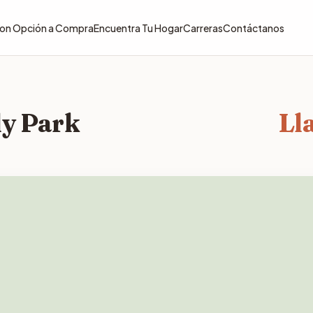
 con Opción a Compra
Encuentra Tu Hogar
Carreras
Contáctanos
ly Park
Ll