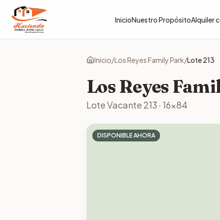
Inicio
Nuestro Propósito
Alquiler
Inicio
/
Los Reyes Family Park
/
Lote
213
Los Reyes Fami
Lote Vacante
213
·
16x84
DISPONIBLE AHORA