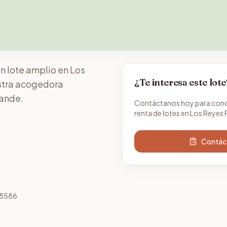
un lote amplio en Los
¿Te interesa este lote
estra acogedora
rande.
Contáctanos hoy para conoce
renta de lotes en Los Reyes 
Contáct
78586