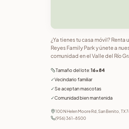
¿Ya tienes tu casa móvil? Renta 
Reyes Family Park y únete a nu
comunidad en el Valle del Río G
Tamaño del lote:
16x84
✓
Vecindario familiar
✓
Se aceptan mascotas
✓
Comunidad bien mantenida
100 N Helen Moore Rd, San Benito, TX 
(956) 361-8500