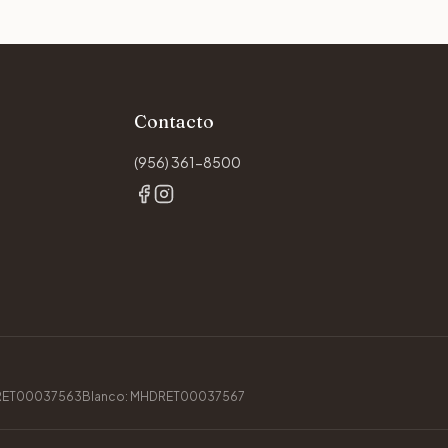
Contacto
(956) 361-8500
DRET00037563
Blanco: MHDRET00037567