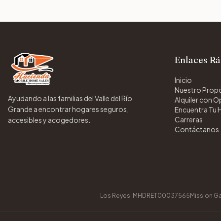
Enlaces Rá
Inicio
Nuestro Prop
Ayudando a las familias del Valle del Río
Alquiler con 
Grande a encontrar hogares seguros,
Encuentra Tu 
Carreras
accesibles y acogedores.
Contáctanos
Los Reyes: MHDRET00037565
Mission 