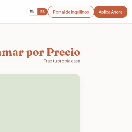
Portal de Inquilinos
Aplica Ahora
EN
ES
amar por Precio
Trae tu propia casa