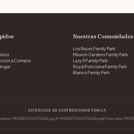
pidos
Nuestras Comunidades
Los Reyes Family Park
ósito
Mission Gardens Family Park
Opción a Compra
Lazy R Family Park
Hogar
Royal Poinciana Family Park
Blanco Family Park
LICENCIAS DE DISTRIBUIDOR TDHCA
Gardens: MHDRET00037564
Lazy R: MHDRET00037566
Royal Poinciana: MH