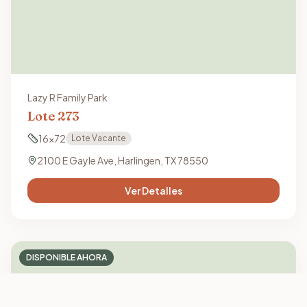
Lazy R Family Park
Lote
273
16x72
Lote Vacante
2100 E Gayle Ave, Harlingen, TX 78550
Ver Detalles
DISPONIBLE AHORA