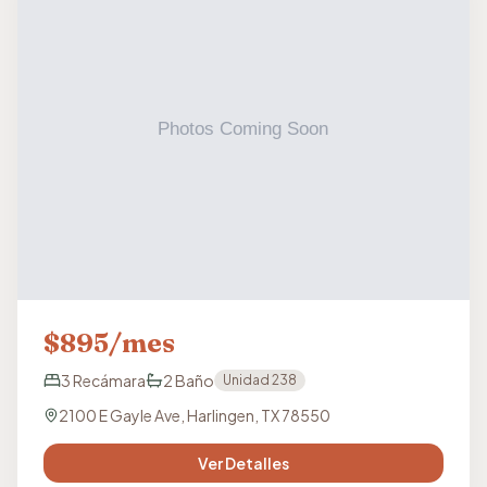
$
895
/mes
3
Recámara
2
Baño
Unidad
238
2100 E Gayle Ave, Harlingen, TX 78550
Ver Detalles