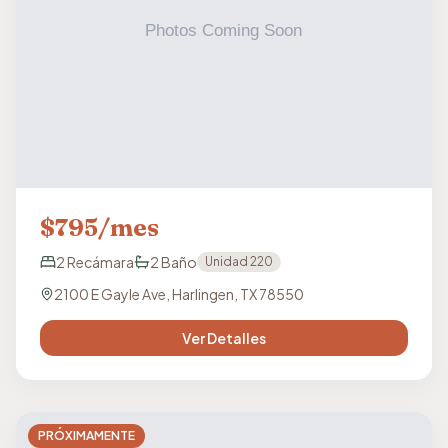
$
795
/mes
2
Recámara
2
Baño
Unidad
220
2100 E Gayle Ave, Harlingen, TX 78550
Ver Detalles
PRÓXIMAMENTE