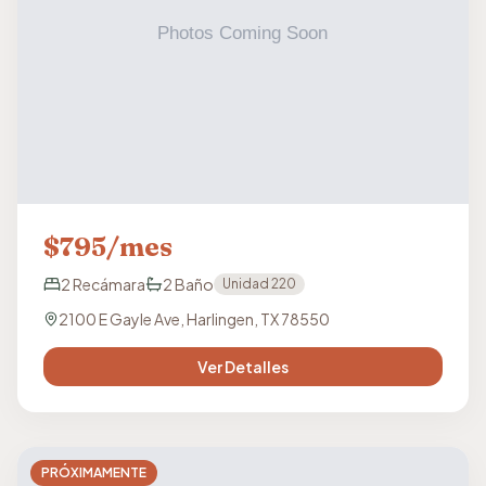
$
795
/mes
2
Recámara
2
Baño
Unidad
220
2100 E Gayle Ave, Harlingen, TX 78550
Ver Detalles
PRÓXIMAMENTE