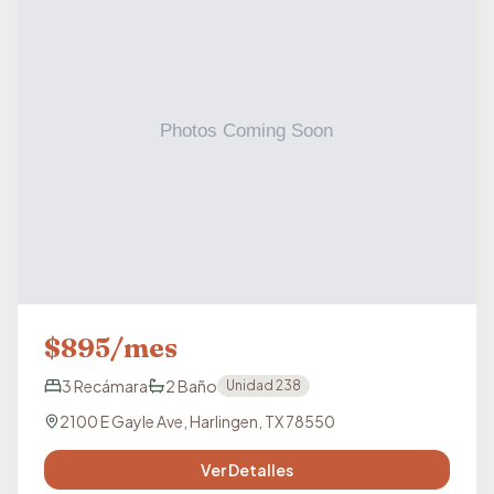
$
895
/mes
3
Recámara
2
Baño
Unidad
238
2100 E Gayle Ave, Harlingen, TX 78550
Ver Detalles