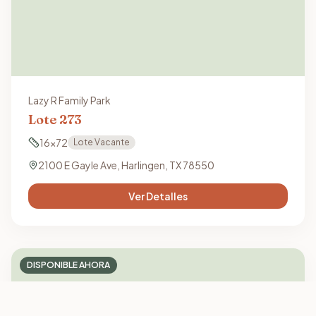
Lazy R Family Park
Lote
273
16x72
Lote Vacante
2100 E Gayle Ave, Harlingen, TX 78550
Ver Detalles
DISPONIBLE AHORA