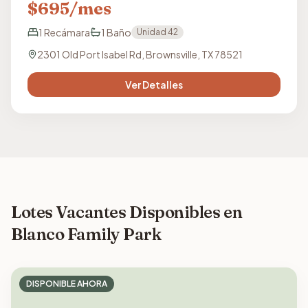
$
695
/mes
1
Recámara
1
Baño
Unidad
42
2301 Old Port Isabel Rd, Brownsville, TX 78521
Ver Detalles
Lotes Vacantes Disponibles en
Blanco Family Park
DISPONIBLE AHORA